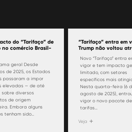
acto do “Tarifaço” de
“Tarifaço” entra em v
 no comércio Brasil-
Trump não voltou atr
Novo “Tarifaço” entra 
ama geral Desde
vigor e tem impacto ge
s de 2025, os Estados
limitado, com setores
s passaram a impor
específicos mais atingi
as elevadas — de até
Nesta quarta-feira (6 
 sobre diversos
agosto de 2025), entro
tos de origem
vigor o novo pacote de
leira. Embora alguns
tarifas…
es tenham sido…
Veja