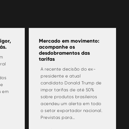
igor,
Mercado em movimento:
ás.
acompanhe os
desdobramentos das
em
tarifas
ral
A recente decisão do ex-
presidente e atual
dos
candidato Donald Trump de
de
impor tarifas de até 50%
u em
sobre produtos brasileiros
acendeu um alerta em todo
o setor exportador nacional.
Previstas para…